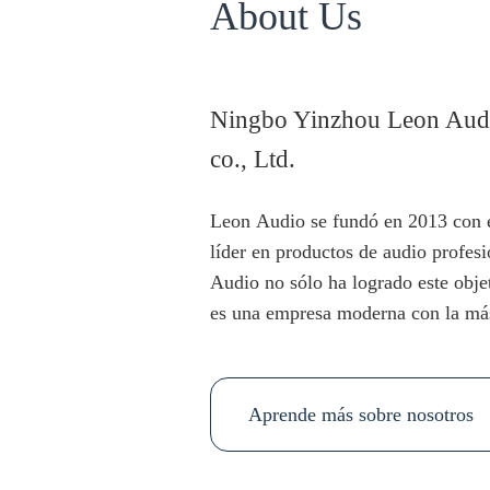
About Us
Ningbo Yinzhou Leon Audi
co., Ltd.
Leon Audio se fundó en 2013 con el
líder en productos de audio profes
Audio no sólo ha logrado este obj
es una empresa moderna con la má
altavoces activos, altavoces pasivo
array, unidades HF&LF, micrófonos
monitor y accesorios de soporte. 
Aprende más sobre nosotros
equipo de ingenieros, llevaremos 
año y obtendremos buenas críticas de l