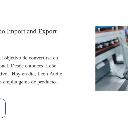
o Import and Export
 objetivo de convertirse en
ional. Desde entonces, León
etivo, Hoy en día, Leon Audio
s amplia gama de productos:
s, altavoces de columna, line
 de grabación, auriculares de
Contamos con un excelente
a cabo nuevos diseños cada
os clientes. Hemos