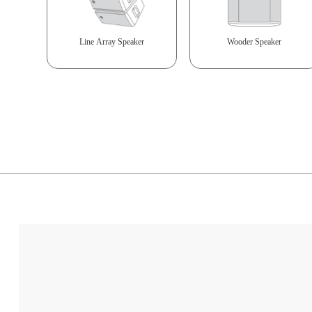
Line Array Speaker
Wooder Speaker